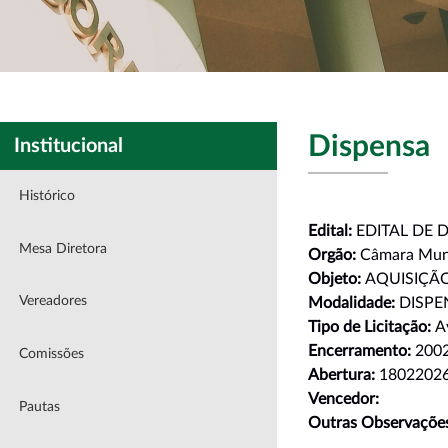
Dispensa
Institucional
Histórico
Edital:
EDITAL DE D
Mesa Diretora
Orgão:
Câmara Muni
Objeto:
AQUISIÇÃ
Vereadores
Modalidade:
DISPE
Tipo de Licitação:
A
Encerramento:
200
Comissões
Abertura:
1802202
Vencedor:
Pautas
Outras Observações