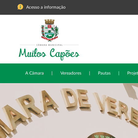
Acesso a informação
A Câmara
|
Vereadores
|
Pautas
|
Proje