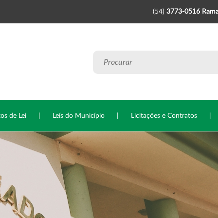
(54)
3773-0516 Rama
tos de Lei
|
Leís do Município
|
Licitações e Contratos
|