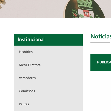
Institucional
|
Vereadores
|
Projetos
|
S
Notícia
Institucional
Histórico
PUBLICA
Mesa Diretora
Vereadores
Comissões
Pautas