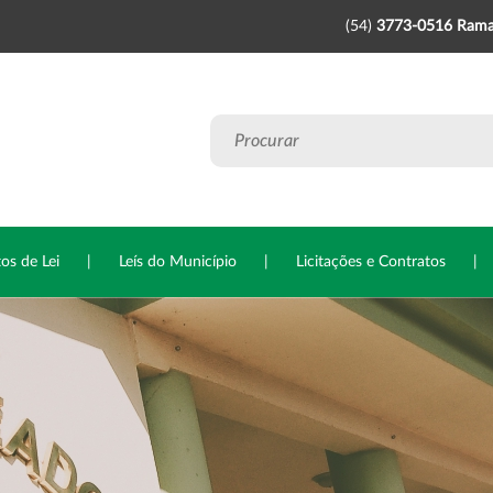
(54)
3773-0516 Rama
tos de Lei
|
Leís do Município
|
Licitações e Contratos
|