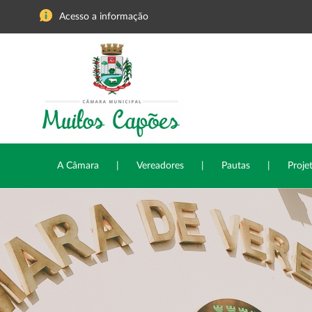
Acesso a informação
A Câmara
|
Vereadores
|
Pautas
|
Proje