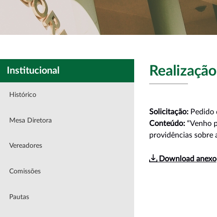
Realização
Institucional
Histórico
Solicitação:
Pedido 
Mesa Diretora
Conteúdo:
“Venho p
providências sobre 
Vereadores
Download anexo
Comissões
Pautas