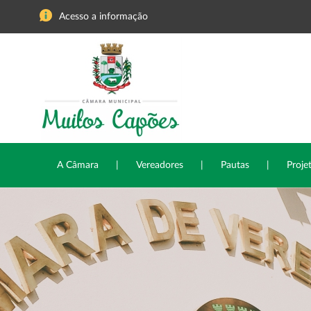
Acesso a informação
A Câmara
|
Vereadores
|
Pautas
|
Proje