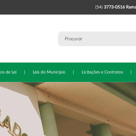
(54)
3773-0516 Rama
tos de Lei
|
Leís do Município
|
Licitações e Contratos
|